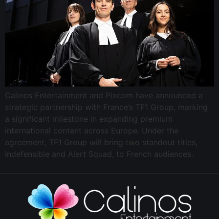
Calinos Entertainment and Pixcom have announced a
strategic partnership with France’s TF1 Group, marking
a significant milestone in expanding premium
international content across Europe. Under the
agreement, TF1 Group will bring two standout titles,
Indefensible and Alert Squad, to French audiences.