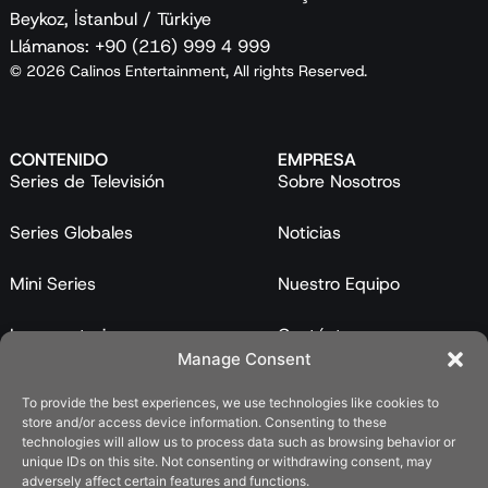
Beykoz, İstanbul / Türkiye
Llámanos: +90 (216) 999 4 999
© 2026 Calinos Entertainment, All rights Reserved.
CONTENIDO
EMPRESA
Series de Televisión
Sobre Nosotros
Series Globales
Noticias
Mini Series
Nuestro Equipo
Largometrajes
Contáctanos
Manage Consent
Programas
To provide the best experiences, we use technologies like cookies to
store and/or access device information. Consenting to these
Catálogo
technologies will allow us to process data such as browsing behavior or
unique IDs on this site. Not consenting or withdrawing consent, may
LEGAL
adversely affect certain features and functions.