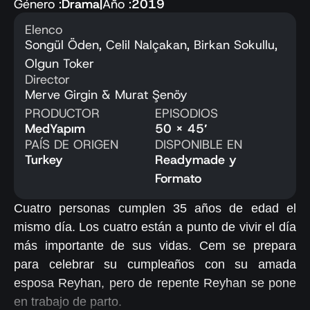
Género :
Drama
|
Año :
2019
Elenco
Songül Öden, Celil Nalçakan, Birkan Sokullu,
Olgun Toker
Director
Merve Girgin & Murat Şenöy
PRODUCTOR
EPISODIOS
MedYapım
50 x 45′
PAÍS DE ORIGEN
DISPONIBLE EN
Turkey
Readymade y
Formato
Cuatro personas cumplen 35 años de edad el
mismo día. Los cuatro están a punto de vivir el día
más importante de sus vidas. Cem se prepara
para celebrar su cumpleaños con su amada
esposa Reyhan, pero de repente Reyhan se pone
en trabajo de parto.