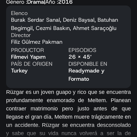
Género :
Drama
|
Año :
2016
Elenco
Burak Serdar Sanal, Deniz Baysal, Batuhan
Begimgil, Cezmi Baskın, Ahmet Saraçoğlu
Director
Filiz Gülmez Pakman
PRODUCTOR
EPISODIOS
Filmevi Yapım
26 x 45′
PAÍS DE ORIGEN
DISPONIBLE EN
Turkey
Readymade y
Formato
Rüzgar es un joven guapo y rico que se encuentra
profundamente enamorado de Meltem. Planean
contraer matrimonio pero justo antes de que
llegase el gran día, Meltem muere trágicamente en
un accidente. Rüzgar se encuentra desconsolado
y sabe que su vida nunca volverá a ser la de