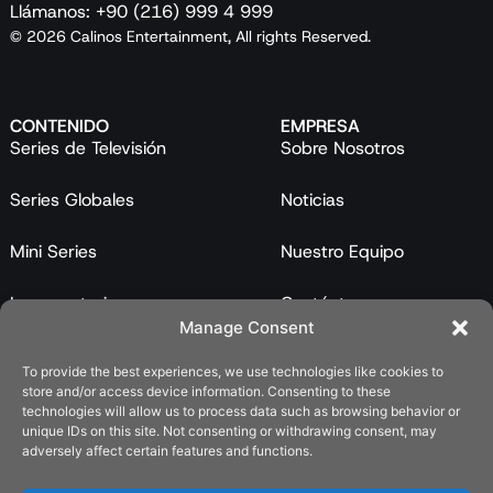
Llámanos: +90 (216) 999 4 999
© 2026 Calinos Entertainment, All rights Reserved.
CONTENIDO
EMPRESA
Series de Televisión
Sobre Nosotros
Series Globales
Noticias
Mini Series
Nuestro Equipo
Largometrajes
Contáctanos
Manage Consent
Programas
To provide the best experiences, we use technologies like cookies to
store and/or access device information. Consenting to these
Catálogo
technologies will allow us to process data such as browsing behavior or
unique IDs on this site. Not consenting or withdrawing consent, may
LEGAL
adversely affect certain features and functions.
Política de Privacidad