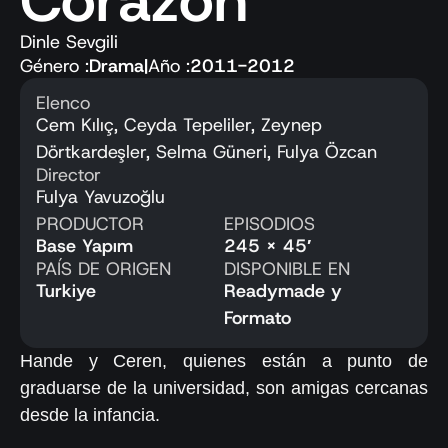
Corazón
Dinle Sevgili
Género :
Drama
|
Año :
2011-2012
Elenco
Cem Kılıç, Ceyda Tepeliler, Zeynep
Dörtkardeşler, Selma Güneri, Fulya Özcan
Director
Fulya Yavuzoğlu
PRODUCTOR
EPISODIOS
Base Yapım
245 x 45′
PAÍS DE ORIGEN
DISPONIBLE EN
Turkiye
Readymade y
Formato
Hande y Ceren, quienes están a punto de
graduarse de la universidad, son amigas cercanas
desde la infancia.