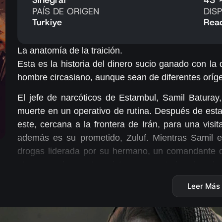
PAÍS DE ORIGEN
DIS
Turkiye
Rea
La anatomía de la traición.
Esta es la historia del dinero sucio ganado con l
hombre circasiano, aunque sean de diferentes oríge
El jefe de narcóticos de Estambul, Samil Baturay,
muerte en un operativo de rutina. Después de esta
este, cercana a la frontera de Irán, para una visi
además es su prometido, Zuluf. Mientras Samil e
drogas liderada por su hermano, un comandante del
atrapan a algunos terroristas que contrabandean he
Leer Más