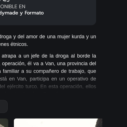
PONIBLE EN
dymade y Formato
a droga y del amor de una mujer kurda y un
nes étnicos.
 atrapa a un jefe de la droga al borde la
 operación, él va a Van, una provincia del
ta familiar a su compañero de trabajo, que
stá en Van, participa en un operativo de
 ejército turco. En esta operación, ellos
roína desde Irán a Turquía.