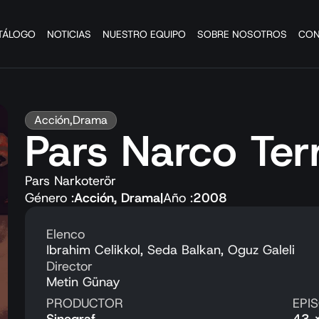
TÁLOGO
NOTICIAS
NUESTRO EQUIPO
SOBRE NOSOTROS
CON
Acción
,
Drama
Pars Narco Ter
Pars Narkoterör
Género :
Acción
,
Drama
|
Año :
2008
Elenco
Ibrahim Celikkol, Seda Balkan, Oguz Galeli
Director
Metin Günay
PRODUCTOR
EPI
Sinegraf
43 