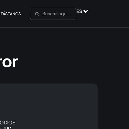
ES
TÁCTANOS
ror
SODIOS
x 45′