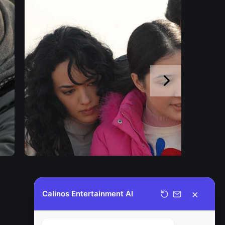
×
Calinos Entertainment AI
SIGUIENTE
La Familia Karadag