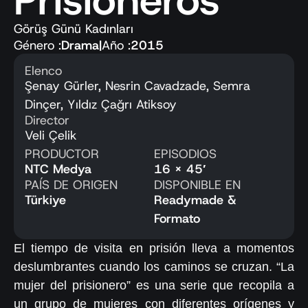
Prisioneros
Görüş Günü Kadınları
Género :
Drama
|
Año :
2015
Elenco
Şenay Gürler, Nesrin Cavadzade, Semra
Dinçer, Yıldız Çağrı Atiksoy
Director
Veli Çelik
PRODUCTOR
EPISODIOS
NTC Medya
16 x 45′
PAÍS DE ORIGEN
DISPONIBLE EN
Türkiye
Readymade &
Formato
El tiempo de visita en prisión lleva a momentos
deslumbrantes cuando los caminos se cruzan. “La
mujer del prisionero” es una serie que recopila a
un grupo de mujeres con diferentes orígenes y