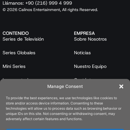
Llámanos: +90 (216) 999 4 999
© 2026 Calinos Entertainment, All rights Reserved.
CONTENIDO
EMPRESA
Series de Televisión
Sobre Nosotros
Series Globales
Noticias
Mini Series
Nuestro Equipo
Largometrajes
Contáctanos
Manage Consent
Programas
To provide the best experiences, we use technologies like cookies to
store and/or access device information. Consenting to these
Catálogo
technologies will allow us to process data such as browsing behavior or
unique IDs on this site. Not consenting or withdrawing consent, may
LEGAL
adversely affect certain features and functions.
Política de Privacidad