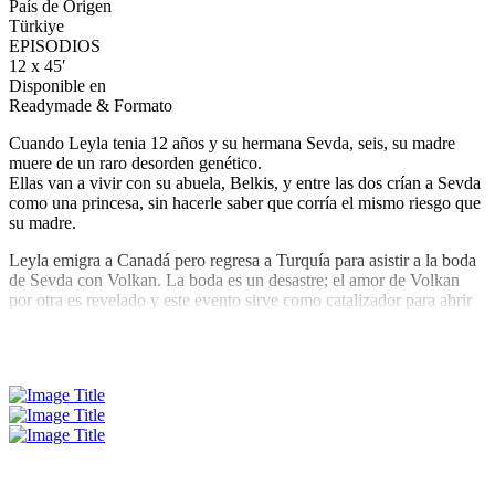
País de Origen
Türkiye
EPISODIOS
12 x 45′
Disponible en
Readymade & Formato
Cuando Leyla tenia 12 años y su hermana Sevda, seis, su madre
muere de un raro desorden genético.
Ellas van a vivir con su abuela, Belkis, y entre las dos crían a Sevda
como una princesa, sin hacerle saber que corría el mismo riesgo que
su madre.
Leyla emigra a Canadá pero regresa a Turquía para asistir a la boda
de Sevda con Volkan. La boda es un desastre; el amor de Volkan
por otra es revelado y este evento sirve como catalizador para abrir
viejas heridas, exponer secretos y complicar la vida entrelazada de
tres familias.
Leer Más
Sirve también para convertir a Sevda y Leyla en enemigas.