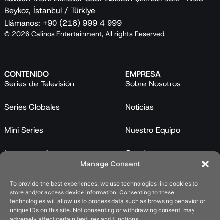
Beykoz, İstanbul / Türkiye
Llámanos: +90 (216) 999 4 999
© 2026 Calinos Entertainment, All rights Reserved.
CONTENIDO
EMPRESA
Series de Televisión
Sobre Nosotros
Series Globales
Noticias
Mini Series
Nuestro Equipo
Largometrajes
Contáctanos
Manage Consent
Programas
To provide the best experiences, we use technologies like cookies to
store and/or access device information. Consenting to these
Catálogo
technologies will allow us to process data such as browsing behavior or
unique IDs on this site. Not consenting or withdrawing consent, may
LEGAL
adversely affect certain features and functions.