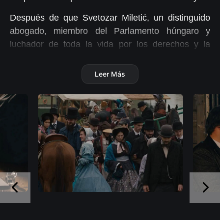
Después de que Svetozar Miletić, un distinguido
abogado, miembro del Parlamento húngaro y
luchador de toda la vida por los derechos y la
independencia de los serbios en la Vojvodina
austrohúngara, fuera condenado políticamente
Leer Más
varias veces, su hija continúa su lucha; la primera
mujer periodista en Serbia: Milica Miletić. Junto
con Jaša Tomić, Miletić declarará la anexión de
Vojvodina al Reino de Serbia en 1918.