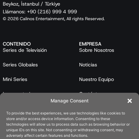
Beykoz, İstanbul / Türkiye
Llámanos: +90 (216) 999 4 999
© 2026 Calinos Entertainment, All rights Reserved.
CONTENIDO
EMPRESA
Series de Televisión
Sobre Nosotros
Series Globales
Noticias
Mini Series
Nuestro Equipo
Largometrajes
Contáctanos
Manage Consent
Programas
To provide the best experiences, we use technologies like cookies to
store and/or access device information. Consenting to these
Catálogo
technologies will allow us to process data such as browsing behavior or
unique IDs on this site. Not consenting or withdrawing consent, may
LEGAL
adversely affect certain features and functions.