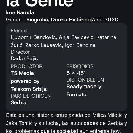
la Gente
Ime Naroda
Género :
Biografía
,
Drama Histórico
|
Año :
2020
Elenco
Ljubomir Bandovic, Anja Pavicevic, Katarina
Žutić, Zarko Lausevic, Igor Bencina
Director
Darko Bajic
PRODUCTOR
EPISODIOS
TS Media
5 x 45′
DISPONIBLE EN
powered by
Readymade y
Telekom Srbija
Formato
PAÍS DE ORIGEN
Serbia
Esta es una historia entrelazada de Milica Miletić y
Jaša Tomić y su lucha, las autoridades de Serbia y
los problemas que la sociedad aún enfrenta hoy.