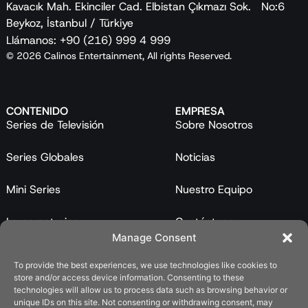
Kavacık Mah. Ekinciler Cad. Elbistan Çıkmazı Sok. No:6
Beykoz, İstanbul / Türkiye
Llámanos: +90 (216) 999 4 999
© 2026 Calinos Entertainment, All rights Reserved.
CONTENIDO
EMPRESA
Series de Televisión
Sobre Nosotros
Series Globales
Noticias
Mini Series
Nuestro Equipo
Largometrajes
Contáctanos
Manage Consent
Programas
To provide the best experiences, we use technologies like cookies to
store and/or access device information. Consenting to these
Catálogo
technologies will allow us to process data such as browsing behavior or
unique IDs on this site. Not consenting or withdrawing consent, may