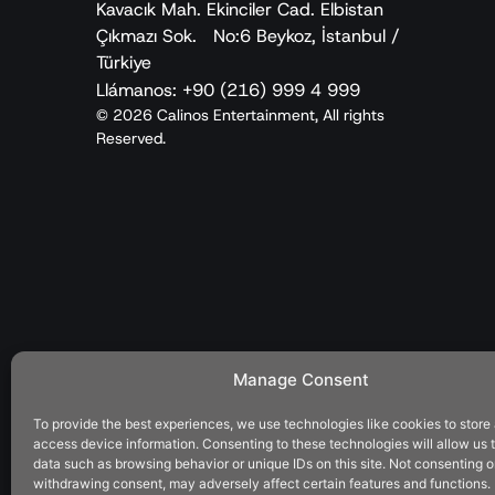
Kavacık Mah. Ekinciler Cad. Elbistan
Çıkmazı Sok. No:6 Beykoz, İstanbul /
Türkiye
Llámanos: +90 (216) 999 4 999
© 2026 Calinos Entertainment, All rights
Reserved.
Manage Consent
To provide the best experiences, we use technologies like cookies to store
access device information. Consenting to these technologies will allow us 
data such as browsing behavior or unique IDs on this site. Not consenting o
withdrawing consent, may adversely affect certain features and functions.