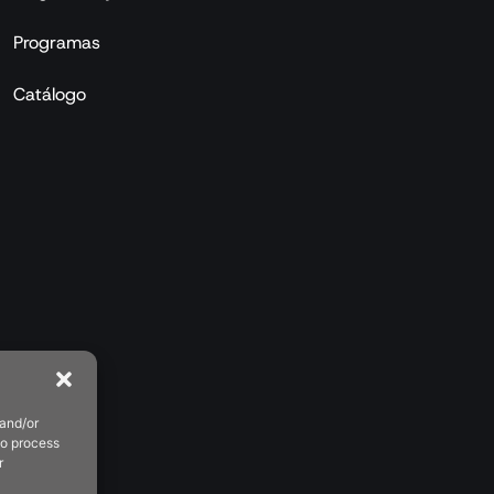
Programas
Catálogo
 and/or
to process
r