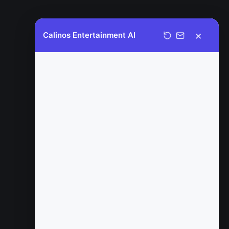
×
Calinos Entertainment AI
Welcome to Calinos Entertainment.
It is a pleasure to assist you today;
please feel free to ask any
questions you may have regarding
our official content catalog.