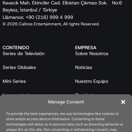
Kavacık Mah. Ekinciler Cad. Elbistan Çıkmazı Sok. No:6
Beykoz, İstanbul / Türkiye
Llámanos: +90 (216) 999 4 999
© 2026 Calinos Entertainment, All rights Reserved.
CONTENIDO
EMPRESA
Series de Televisión
Sobre Nosotros
Series Globales
Noticias
Mini Series
Nuestro Equipo
Largometrajes
Contáctanos
Manage Consent
Programas
To provide the best experiences, we use technologies like cookies to
store and/or access device information. Consenting to these
Catálogo
technologies will allow us to process data such as browsing behavior or
unique IDs on this site. Not consenting or withdrawing consent, may