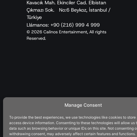
Kavacık Mah. Ekinciler Cad. Elbistan
Çıkmazı Sok. No:6 Beykoz, İstanbul /
Türkiye
Llámanos: +90 (216) 999 4 999
© 2026 Calinos Entertainment, All rights
Reserved.
Manage Consent
To provide the best experiences, we use technologies like cookies to store
access device information. Consenting to these technologies will allow us 
data such as browsing behavior or unique IDs on this site. Not consenting o
withdrawing consent, may adversely affect certain features and functions.