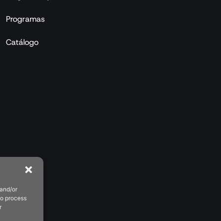
Programas
Catálogo
 and/or
to process
r