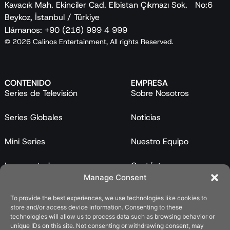
Kavacık Mah. Ekinciler Cad. Elbistan Çıkmazı Sok. No:6
Beykoz, İstanbul / Türkiye
Llámanos: +90 (216) 999 4 999
© 2026 Calinos Entertainment, All rights Reserved.
CONTENIDO
EMPRESA
Series de Televisión
Sobre Nosotros
Series Globales
Noticias
Mini Series
Nuestro Equipo
Largometrajes
Contáctanos
Manage Consent
Programas
To provide the best experiences, we use technologies like cookies to
store and/or access device information. Consenting to these
Catálogo
technologies will allow us to process data such as browsing behavior or
unique IDs on this site. Not consenting or withdrawing consent, may