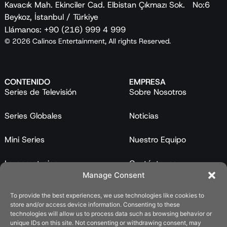
Kavacık Mah. Ekinciler Cad. Elbistan Çıkmazı Sok. No:6
Beykoz, İstanbul / Türkiye
Llámanos: +90 (216) 999 4 999
© 2026 Calinos Entertainment, All rights Reserved.
CONTENIDO
EMPRESA
Series de Televisión
Sobre Nosotros
Series Globales
Noticias
Mini Series
Nuestro Equipo
Largometrajes
Contáctanos
Manage Consent
Programas
To provide the best experiences, we use technologies like cookies to
store and/or access device information. Consenting to these
Catálogo
technologies will allow us to process data such as browsing behavior or
unique IDs on this site. Not consenting or withdrawing consent, may