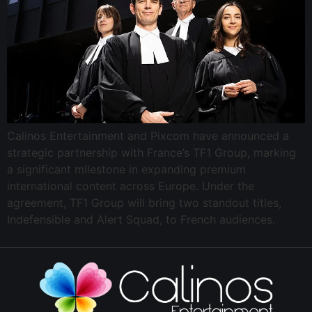
Calinos Entertainment and Pixcom have announced a
strategic partnership with France’s TF1 Group, marking
a significant milestone in expanding premium
international content across Europe. Under the
agreement, TF1 Group will bring two standout titles,
Indefensible and Alert Squad, to French audiences.