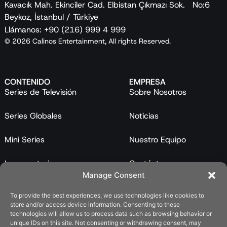
Kavacık Mah. Ekinciler Cad. Elbistan Çıkmazı Sok. No:6
Beykoz, İstanbul / Türkiye
Llámanos: +90 (216) 999 4 999
© 2026 Calinos Entertainment, All rights Reserved.
CONTENIDO
EMPRESA
Series de Televisión
Sobre Nosotros
Series Globales
Noticias
Mini Series
Nuestro Equipo
Largometrajes
Contáctanos
Manage Consent
Programas
To provide the best experiences, we use technologies like cookies to
store and/or access device information. Consenting to these
Catálogo
technologies will allow us to process data such as browsing behavior or
unique IDs on this site. Not consenting or withdrawing consent, may