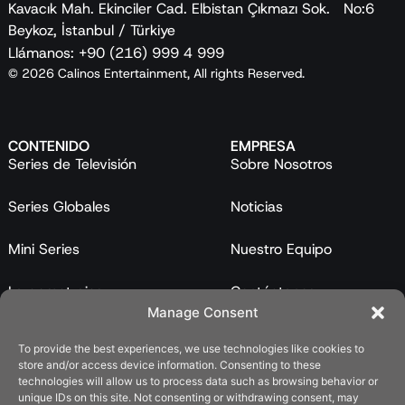
Kavacık Mah. Ekinciler Cad. Elbistan Çıkmazı Sok. No:6
Beykoz, İstanbul / Türkiye
Llámanos: +90 (216) 999 4 999
© 2026 Calinos Entertainment, All rights Reserved.
CONTENIDO
EMPRESA
Series de Televisión
Sobre Nosotros
Series Globales
Noticias
Mini Series
Nuestro Equipo
Largometrajes
Contáctanos
Manage Consent
Programas
To provide the best experiences, we use technologies like cookies to
store and/or access device information. Consenting to these
Catálogo
technologies will allow us to process data such as browsing behavior or
unique IDs on this site. Not consenting or withdrawing consent, may