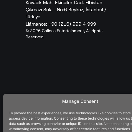
Kavacık Mah. Ekinciler Cad. Elbistan
Çıkmazı Sok. No:6 Beykoz, İstanbul /
Türkiye
Llámanos: +90 (216) 999 4 999
© 2026 Calinos Entertainment, All rights
Reserved.
Manage Consent
To provide the best experiences, we use technologies like cookies to store
access device information. Consenting to these technologies will allow us 
data such as browsing behavior or unique IDs on this site. Not consenting o
withdrawing consent, may adversely affect certain features and functions.