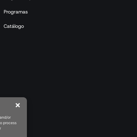
Programas
Catálogo
 and/or
to process
r