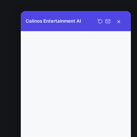
×
Calinos Entertainment AI