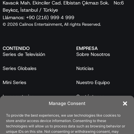
Kavacık Mah. Ekinciler Cad. Elbistan Çıkmazı Sok. No:6
Beykoz, İstanbul / Türkiye
Llámanos: +90 (216) 999 4 999
© 2026 Calinos Entertainment, All rights Reserved.
CONTENIDO
EMPRESA
Series de Televisión
Sobre Nosotros
Series Globales
Noticias
Mini Series
Nuestro Equipo
Largometrajes
Contáctanos
Manage Consent
Programas
To provide the best experiences, we use technologies like cookies to
store and/or access device information. Consenting to these
Catálogo
technologies will allow us to process data such as browsing behavior or
unique IDs on this site. Not consenting or withdrawing consent, may