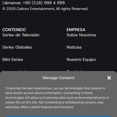
Llámanos: +90 (216) 999 4 999
© 2026 Calinos Entertainment, All rights Reserved.
CONTENIDO
EMPRESA
Series de Televisión
Sobre Nosotros
Series Globales
Noticias
Mini Series
Nuestro Equipo
Largometrajes
Contáctanos
Manage Consent
Programas
To provide the best experiences, we use technologies like cookies to
store and/or access device information. Consenting to these
Catálogo
technologies will allow us to process data such as browsing behavior or
unique IDs on this site. Not consenting or withdrawing consent, may
LEGAL
adversely affect certain features and functions.
Política de Privacidad