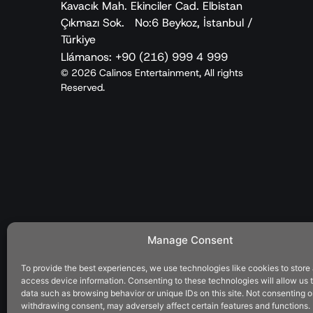
Kavacık Mah. Ekinciler Cad. Elbistan
Çıkmazı Sok. No:6 Beykoz, İstanbul /
Türkiye
Llámanos: +90 (216) 999 4 999
© 2026 Calinos Entertainment, All rights
Reserved.
Manage Consent
To provide the best experiences, we use technologies like cookies to store
access device information. Consenting to these technologies will allow us 
data such as browsing behavior or unique IDs on this site. Not consenting o
withdrawing consent, may adversely affect certain features and functions.