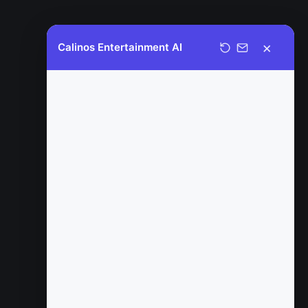
×
Calinos Entertainment AI