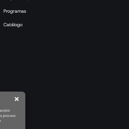
Programas
Catálogo
 and/or
to process
r