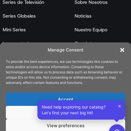
Series de Televisión
Sobre Nosotros
Series Globales
Noticias
Mini Series
Nuestro Equipo
Largometrajes
Contáctanos
Manage Consent
Programas
To provide the best experiences, we use technologies like cookies to
store and/or access device information. Consenting to these
Catálogo
technologies will allow us to process data such as browsing behavior or
unique IDs on this site. Not consenting or withdrawing consent, may
LEGAL
adversely affect certain features and functions.
Política de Privacidad
Accept
Política de Cookies (UE)
×
Need help exploring our catalog?
Deny
Let's find your next big hit!
REDES SOCIALES
View preferences