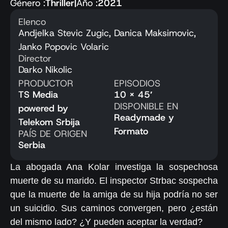
Género :
Thriller
|
Año :
2021
Elenco
Andjelka Stevic Zugic, Danica Maksimovic,
Janko Popovic Volaric
Director
Darko Nikolic
PRODUCTOR
EPISODIOS
TS Media
10 x 45′
DISPONIBLE EN
powered by
Readymade y
Telekom Srbija
Formato
PAÍS DE ORIGEN
Serbia
La abogada Ana Kolar investiga la sospechosa
muerte de su marido. El inspector Strbac sospecha
que la muerte de la amiga de su hija podría no ser
un suicidio. Sus caminos convergen, pero ¿están
del mismo lado? ¿Y pueden aceptar la verdad?