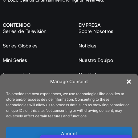
© 2026 Calinos Entertainment, All rights Reserved.
CONTENIDO
EMPRESA
Series de Televisión
Sobre Nosotros
Series Globales
Noticias
Mini Series
Nuestro Equipo
Largometrajes
Contáctanos
Manage Consent
Programas
To provide the best experiences, we use technologies like cookies to
store and/or access device information. Consenting to these
Catálogo
technologies will allow us to process data such as browsing behavior or
unique IDs on this site. Not consenting or withdrawing consent, may
LEGAL
adversely affect certain features and functions.
Política de Privacidad
Accept
Política de Cookies (UE)