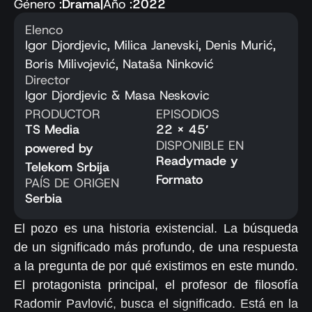
Género :
Drama
|
Año :
2022
Elenco
Igor Djordjevic, Milica Janevski, Denis Murić,
Boris Milivojević, Nataša Ninković
Director
Igor Djordjevic & Masa Neskovic
PRODUCTOR
EPISODIOS
TS Media
22 x 45′
DISPONIBLE EN
powered by
Readymade y
Telekom Srbija
Formato
PAÍS DE ORIGEN
Serbia
El pozo es una historia existencial. La búsqueda
de un significado más profundo, de una respuesta
a la pregunta de por qué existimos en este mundo.
El protagonista principal, el profesor de filosofía
Radomir Pavlović, busca el significado. Está en la