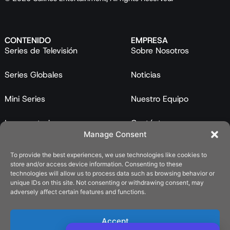
CONTENIDO
EMPRESA
Series de Televisión
Sobre Nosotros
Series Globales
Noticias
Mini Series
Nuestro Equipo
Largometrajes
Contáctanos
Manage Consent
Programas
To provide the best experiences, we use technologies like cookies to
store and/or access device information. Consenting to these
Catálogo
technologies will allow us to process data such as browsing behavior or
unique IDs on this site. Not consenting or withdrawing consent, may
LEGAL
adversely affect certain features and functions.
Política de Privacidad
Accept
Política de Cookies (UE)