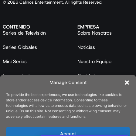
© 2026 Calinos Entertainment, All rights Reserved.
CONTENIDO
EMPRESA
Series de Televisión
Sobre Nosotros
Series Globales
Noticias
Mini Series
Nuestro Equipo
Largometrajes
Contáctanos
Manage Consent
Programas
To provide the best experiences, we use technologies like cookies to
store and/or access device information. Consenting to these
Catálogo
technologies will allow us to process data such as browsing behavior or
unique IDs on this site. Not consenting or withdrawing consent, may
LEGAL
adversely affect certain features and functions.
Política de Privacidad
Accept