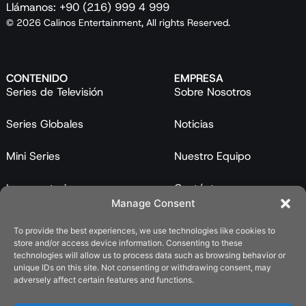
Llámanos: +90 (216) 999 4 999
© 2026 Calinos Entertainment, All rights Reserved.
CONTENIDO
EMPRESA
Series de Televisión
Sobre Nosotros
Series Globales
Noticias
Mini Series
Nuestro Equipo
Largometrajes
Contáctanos
Manage Consent
Programas
To provide the best experiences, we use technologies like cookies to
store and/or access device information. Consenting to these
Catálogo
technologies will allow us to process data such as browsing behavior or
unique IDs on this site. Not consenting or withdrawing consent, may
LEGAL
adversely affect certain features and functions.
Política de Privacidad