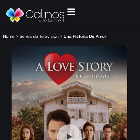
Home
>
Series de Televisión
>
Una Historia De Amor