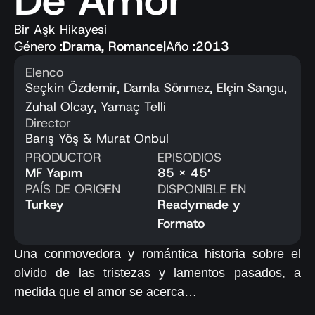
De Amor
Bir Aşk Hikayesi
Género :
Drama
,
Romance
|
Año :
2013
Elenco
Seçkin Özdemir, Damla Sönmez, Elçin Sangu,
Zuhal Olcay, Yamaç Telli
Director
Barış Yöş & Murat Onbul
PRODUCTOR
EPISODIOS
MF Yapım
85 x 45′
PAÍS DE ORIGEN
DISPONIBLE EN
Turkey
Readymade y
Formato
Una conmovedora y romántica historia sobre el
olvido de las tristezas y lamentos pasados, a
medida que el amor se acerca…